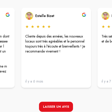
Estelle Bizet
★
★
★
★
★
★
★
n dont
Cliente depuis des années, les nouveaux
Très sa
ressee
locaux sont très agréables et le personnel
et de 
r l
toujours très à l’écoute et bienveillants ! Je
t un
recommande vivement !
nne m
 avez
.
il y a 6 mois
il y a 
t …
eur
iquer
LAISSER UN AVIS
qui m