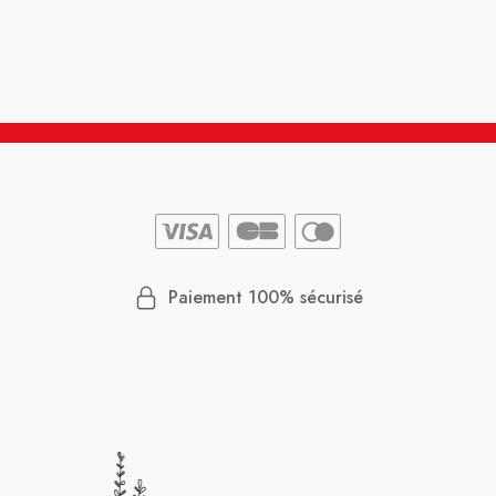
re
 comme
e et
t,
 ! Et
e dés
avec
tains
Paiement 100% sécurisé
ions
avez
l
nne