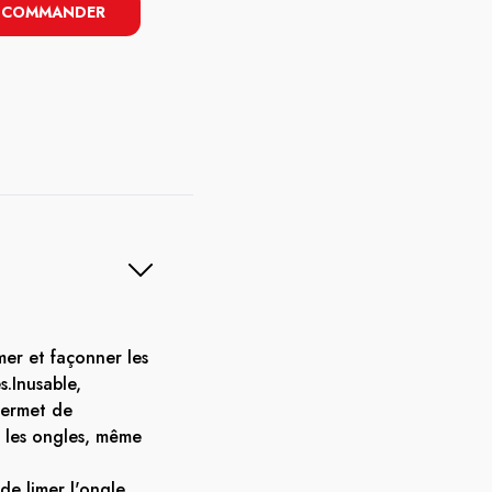
COMMANDER
mer et façonner les
s.Inusable,
 permet de
r les ongles, même
de limer l'ongle