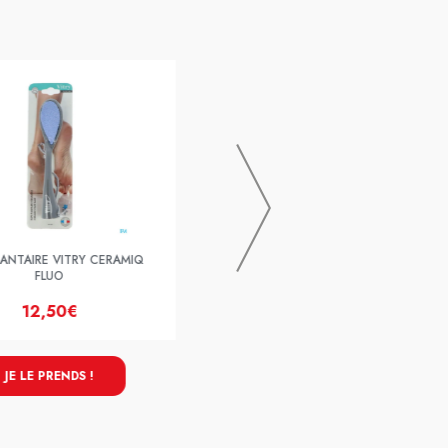
COUP/COR SUPER VITRY + LOUPE
LANTAIRE VITRY CERAMIQ
FLUO
12,50€
13,60€
JE LE PRENDS !
JE LE PRENDS !