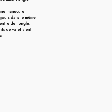
 une manucure
oujours dans le même
centre de l'ongle.
ts de va et vient
e.