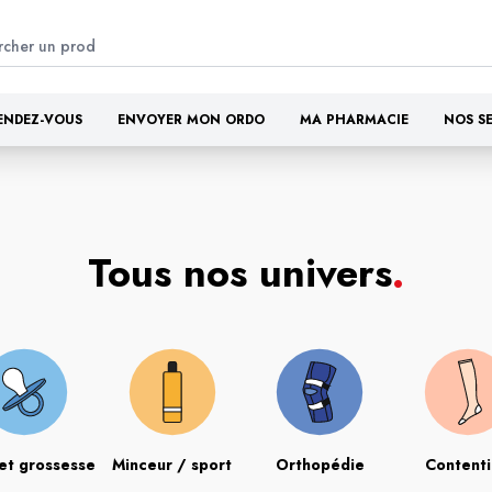
ENDEZ-VOUS
ENVOYER MON ORDO
MA PHARMACIE
NOS S
Tous nos univers
.
et grossesse
Minceur / sport
Orthopédie
Content