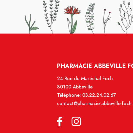
PHARMACIE ABBEVILLE 
24 Rue du Maréchal Foch
80100 Abbeville
Téléphone:
03.22.24.02.67
contact@pharmacie-abbeville-foch.