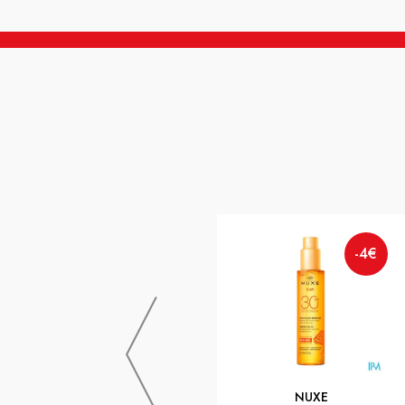
-4€
NUXE