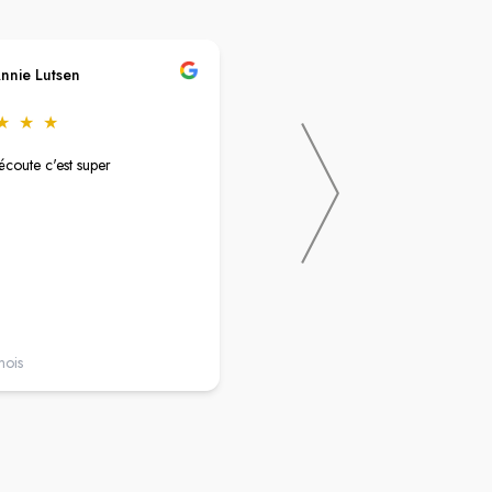
nnie Lutsen
Christine Maillard
★
★
★
★
★
★
★
★
écoute c'est super
Excellent accueil !
De bon conseil..
C'est agréable..Et l'ouverture en jo
continue très pratique lorsque que l
travaille.
mois
il y a un an