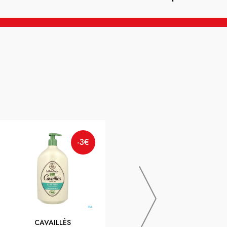
-3€
ELMEX
-2€
Elmex Sensitive Professional
Dentifrice 75ml X2
CAVAILLÈS