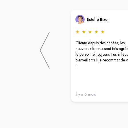
Estelle Bizet
★
★
★
★
★
Cliente depuis des années, les
nouveaux locaux sont très agréa
le personnel toujours très à l’éc
bienveillants ! Je recommande 
!
il y a 6 mois