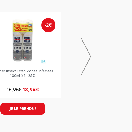
-2€
MEDIPRIX
Mediexpert Magnesium + Zn Bisg
Gelule 90
er Insect Ecran Zones Infectees
100ml X2 -25%
15,95€
13,95€
17,99€
JE LE PRENDS !
JE LE PRENDS !