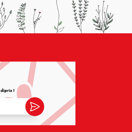
iprix !