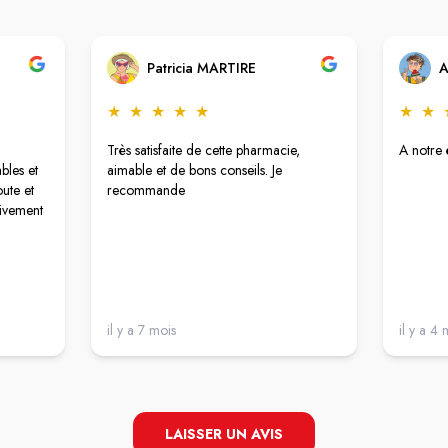
Patricia MARTIRE
A
★
★
★
★
★
★
★
Très satisfaite de cette pharmacie,
A notre 
bles et
aimable et de bons conseils. Je
oute et
recommande
vivement
il y a 7 mois
il y a 4 
LAISSER UN AVIS