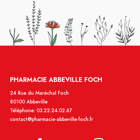
PHARMACIE ABBEVILLE FOCH
24 Rue du Maréchal Foch
80100 Abbeville
Téléphone:
03.22.24.02.67
contact@pharmacie-abbeville-foch.fr