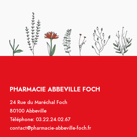
PHARMACIE ABBEVILLE FOCH
24 Rue du Maréchal Foch
80100 Abbeville
Téléphone:
03.22.24.02.67
contact@pharmacie-abbeville-foch.fr