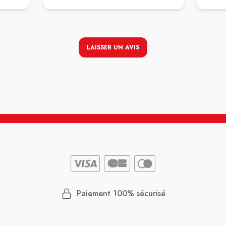
t …
eur
iquer
LAISSER UN AVIS
qui m
re
 comme
e et
t,
 ! Et
e dés
avec
tains
Paiement 100% sécurisé
ions