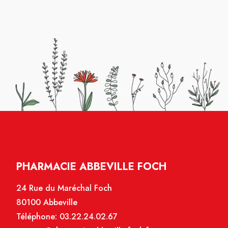
avez
l
nne
PHARMACIE ABBEVILLE FOCH
24 Rue du Maréchal Foch
80100 Abbeville
Téléphone:
03.22.24.02.67