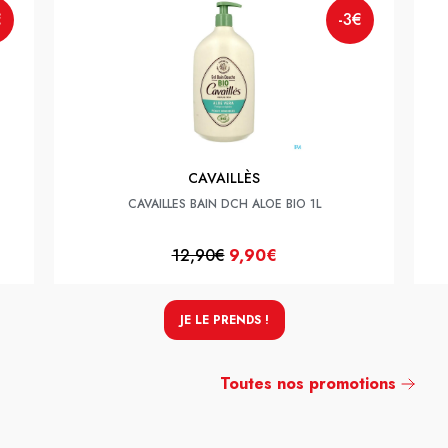
€
-3€
CAVAILLÈS
CAVAILLES BAIN DCH ALOE BIO 1L
12,90€
9,90€
JE LE PRENDS !
Toutes nos promotions