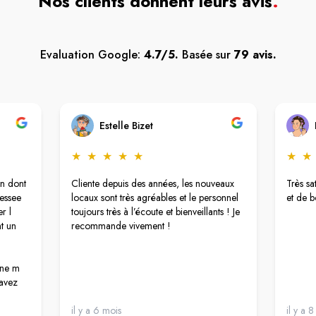
Nos clients donnent leurs avis
.
Evaluation Google:
4.7/5.
Basée sur
79 avis.
Estelle Bizet
★
★
★
★
★
★
★
n dont
Cliente depuis des années, les nouveaux
Très sa
ressee
locaux sont très agréables et le personnel
et de 
r l
toujours très à l’écoute et bienveillants ! Je
t un
recommande vivement !
nne m
 avez
.
il y a 6 mois
il y a 