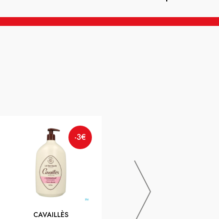
-3€
SVR
-3€
SVR SUN SECURE BLUR SPF50+
50ML
CAVAILLÈS