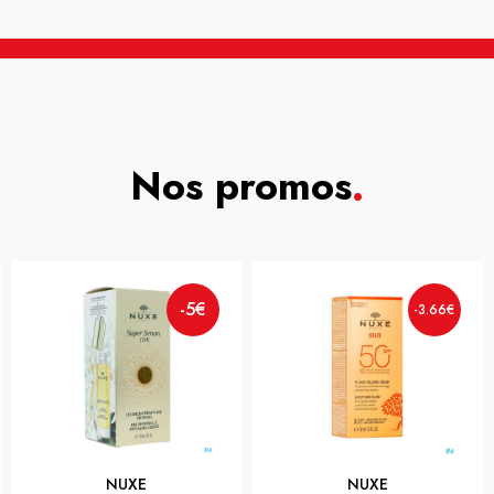
Nos promos
.
-5€
-3.66€
NUXE
NUXE