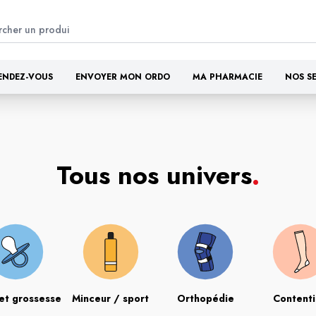
ENDEZ-VOUS
ENVOYER MON ORDO
MA PHARMACIE
NOS S
Tous nos univers
.
et grossesse
Minceur / sport
Orthopédie
Content