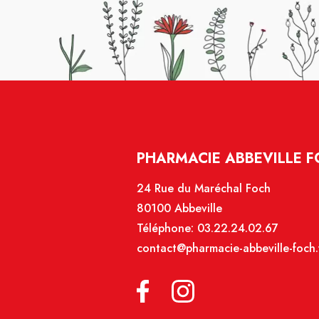
PHARMACIE ABBEVILLE 
24 Rue du Maréchal Foch
80100 Abbeville
Téléphone:
03.22.24.02.67
contact@pharmacie-abbeville-foch.