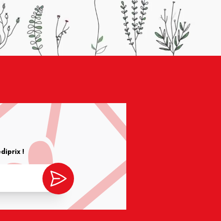
iprix !