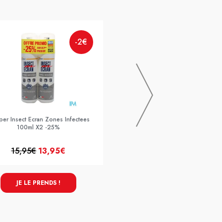
-2€
MEDIPRIX
Mediexpert Magnesium + Zn Bisg
Gelule 90
er Insect Ecran Zones Infectees
100ml X2 -25%
15,95€
13,95€
17,99€
JE LE PRENDS !
JE LE PRENDS !