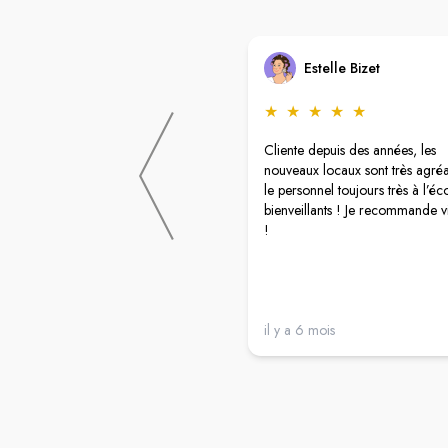
Estelle Bizet
★
★
★
★
★
Cliente depuis des années, les
nouveaux locaux sont très agréa
le personnel toujours très à l’éc
bienveillants ! Je recommande 
!
il y a 6 mois