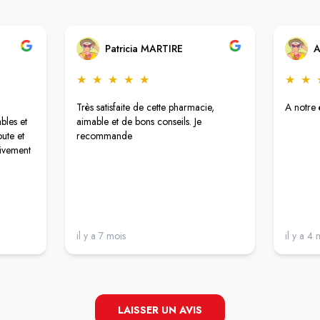
Patricia MARTIRE
A
★
★
★
★
★
★
★
Très satisfaite de cette pharmacie,
A notre 
bles et
aimable et de bons conseils. Je
oute et
recommande
vivement
il y a 7 mois
il y a 4 
LAISSER UN AVIS