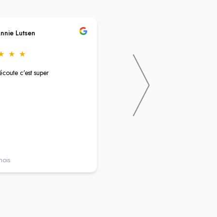
nnie Lutsen
Christine Maillard
★
★
★
★
★
★
★
★
écoute c'est super
Excellent accueil !
De bon conseil..
C'est agréable..Et l'ouverture en jo
continue très pratique lorsque que l
travaille.
mois
il y a un an