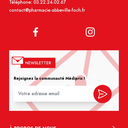
Téléphone:
03.22.24.02.67
contact@pharmacie-abbeville-foch.fr
NEWSLETTER
Rejoignez la communauté Médiprix !