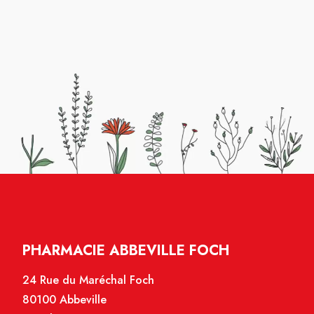
PHARMACIE ABBEVILLE FOCH
24 Rue du Maréchal Foch
80100 Abbeville