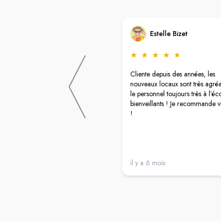
Estelle Bizet
★
★
★
★
★
Cliente depuis des années, les
nouveaux locaux sont très agréa
le personnel toujours très à l’éc
bienveillants ! Je recommande 
!
il y a 6 mois