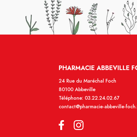
PHARMACIE ABBEVILLE 
24 Rue du Maréchal Foch
80100 Abbeville
Téléphone:
03.22.24.02.67
contact@pharmacie-abbeville-foch.