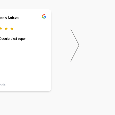
nnie Lutsen
Christine Maillard
★
★
★
★
★
★
★
★
écoute c'est super
Excellent accueil !
De bon conseil..
C'est agréable..Et l'ouverture en jo
continue très pratique lorsque que l
travaille.
mois
il y a un an