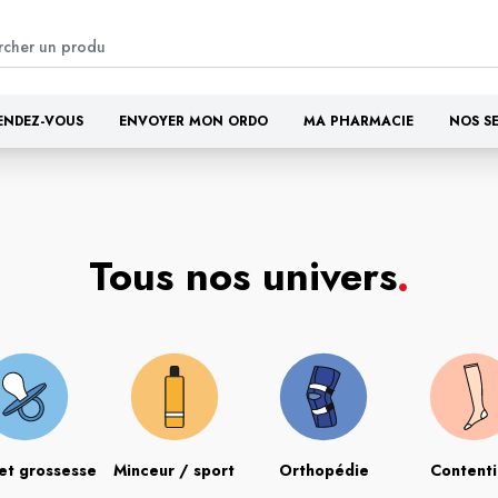
ENDEZ-VOUS
ENVOYER MON ORDO
MA PHARMACIE
NOS S
Tous nos univers
.
et grossesse
Minceur / sport
Orthopédie
Content