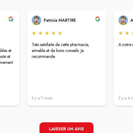
Patricia MARTIRE
A
★
★
★
★
★
★
★
Très satisfaite de cette pharmacie,
A notre 
bles et
aimable et de bons conseils. Je
oute et
recommande
vivement
il y a 7 mois
il y a 4 
LAISSER UN AVIS