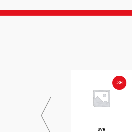
-3€
SVR