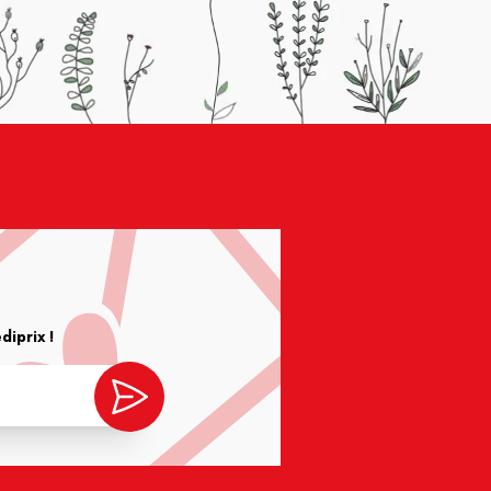
iprix !