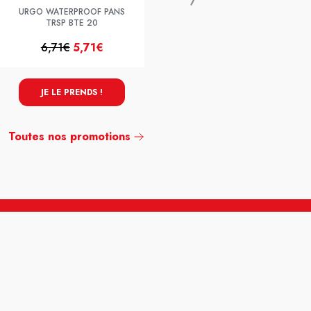
Tripeptides De Collagene
URGO WATERPROOF PANS
Poudre 260g
TRSP BTE 20
6,71€
5,71€
50,99€
35,99€
JE LE PRENDS !
JE LE PRENDS !
Toutes nos promotions