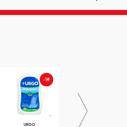
-1€
-15€
Granions Collagene Eternity
URGO