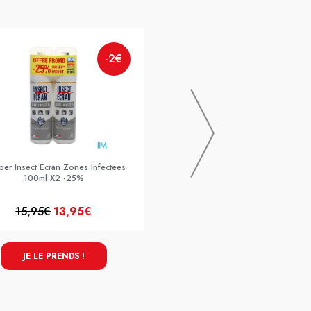
-2€
MEDIPRIX
Mediexpert Magnesium + Zn Bisg
Gelule 90
er Insect Ecran Zones Infectees
100ml X2 -25%
15,95€
13,95€
17,99€
JE LE PRENDS !
JE LE PRENDS !