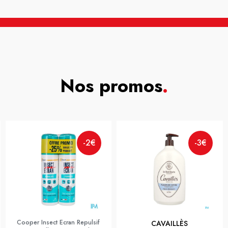
Nos promos
.
-2€
-3€
Cooper Insect Ecran Repulsif
CAVAILLÈS