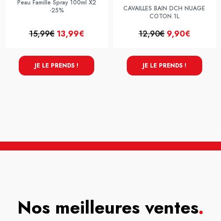
Peau Famille Spray 100ml X2
CAVAILLES BAIN DCH NUAGE
-25%
COTON 1L
15,99€
13,99€
12,90€
9,90€
JE LE PRENDS !
JE LE PRENDS !
Nos meilleures ventes
.