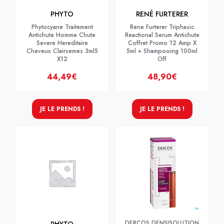
PHYTO
RENÉ FURTERER
Phytocyane Traitement
Rene Furterer Triphasic
Antichute Homme Chute
Reactional Serum Antichute
Severe Hereditaire
Coffret Promo 12 Amp X
Cheveux Clairsemes 3ml5
5ml + Shampooing 100ml
X12
Off
44,49€
48,90€
JE LE PRENDS !
JE LE PRENDS !
DERCOS DENSISOLUTION