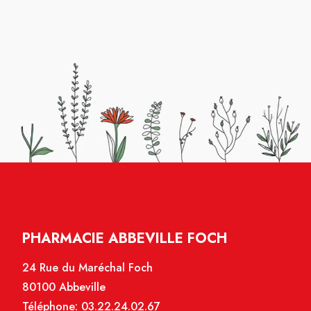
PHARMACIE ABBEVILLE FOCH
24 Rue du Maréchal Foch
80100 Abbeville
Téléphone:
03.22.24.02.67