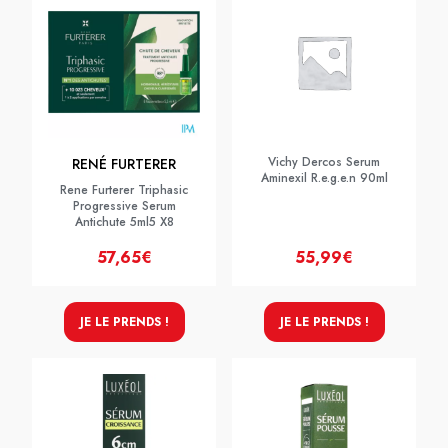
Vichy Dercos Serum
RENÉ FURTERER
Aminexil R.e.g.e.n 90ml
Rene Furterer Triphasic
Progressive Serum
Antichute 5ml5 X8
57,65€
55,99€
JE LE PRENDS !
JE LE PRENDS !