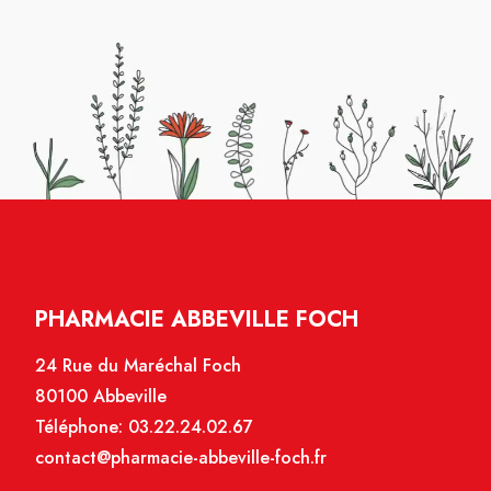
PHARMACIE ABBEVILLE FOCH
24 Rue du Maréchal Foch
80100 Abbeville
Téléphone:
03.22.24.02.67
contact@pharmacie-abbeville-foch.fr