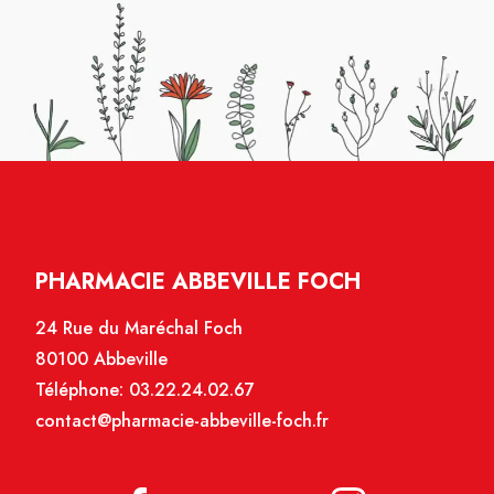
PHARMACIE ABBEVILLE FOCH
24 Rue du Maréchal Foch
80100 Abbeville
Téléphone:
03.22.24.02.67
contact@pharmacie-abbeville-foch.fr