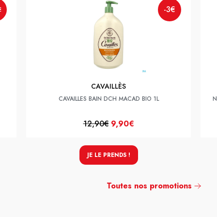
-3€
€
CAVAILLÈS
CAVAILLES BAIN DCH MACAD BIO 1L
N
12,90€
9,90€
JE LE PRENDS !
Toutes nos promotions