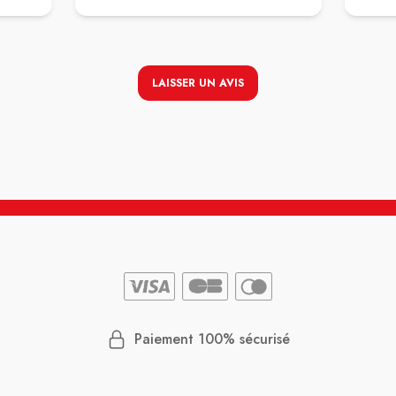
t …
eur
iquer
LAISSER UN AVIS
qui m
re
 comme
e et
t,
 ! Et
e dés
avec
tains
Paiement 100% sécurisé
ions