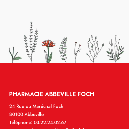
avez
l
nne
PHARMACIE ABBEVILLE FOCH
24 Rue du Maréchal Foch
80100 Abbeville
Téléphone:
03.22.24.02.67