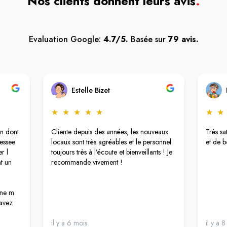
Nos clients donnent leurs avis
.
Evaluation Google:
4.7/5.
Basée sur
79 avis.
Estelle Bizet
★
★
★
★
★
★
★
n dont
Cliente depuis des années, les nouveaux
Très sa
ressee
locaux sont très agréables et le personnel
et de 
r l
toujours très à l’écoute et bienveillants ! Je
t un
recommande vivement !
nne m
 avez
.
il y a 6 mois
il y a 